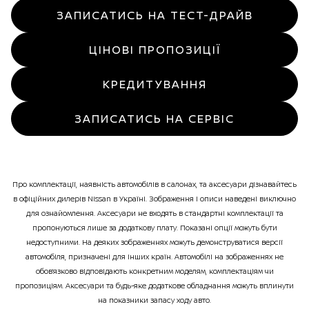
ЗАПИСАТИСЬ НА ТЕСТ-ДРАЙВ
ЦІНОВІ ПРОПОЗИЦІЇ
КРЕДИТУВАННЯ
ЗАПИСАТИСЬ НА СЕРВІС
Про комплектації, наявність автомобілів в салонах, та аксесуари дізнавайтесь
в офіційних дилерів Nissan в Україні. Зображення і описи наведені виключно
для ознайомлення. Аксесуари не входять в стандартні комплектації та
пропонуються лише за додаткову плату. Показані опції можуть бути
недоступними. На деяких зображеннях можуть демонструватися версії
автомобіля, призначені для інших країн. Автомобілі на зображеннях не
обов’язково відповідають конкретним моделям, комплектаціям чи
пропозиціям. Аксесуари та будь-яке додаткове обладнання можуть вплинути
на показники запасу ходу авто.